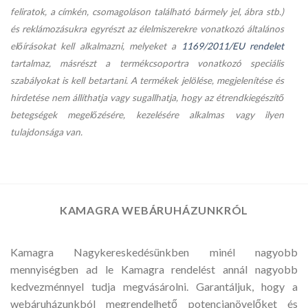
feliratok, a címkén, csomagoláson található bármely jel, ábra stb.)
és reklámozásukra egyrészt az élelmiszerekre vonatkozó általános
előírásokat kell alkalmazni, melyeket a
1169/2011/EU rendelet
tartalmaz, másrészt a termékcsoportra vonatkozó speciális
szabályokat is kell betartani. A termékek jelölése, megjelenítése és
hirdetése nem állíthatja vagy sugallhatja, hogy az étrendkiegészítő
betegségek megelőzésére, kezelésére alkalmas vagy ilyen
tulajdonsága van.
KAMAGRA WEBÁRUHÁZUNKRÓL
Kamagra Nagykereskedésünkben minél nagyobb
mennyiségben ad le Kamagra rendelést annál nagyobb
kedvezménnyel tudja megvásárolni. Garantáljuk, hogy a
webáruházunkból megrendelhető potencianövelőket és