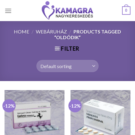
Skip
0
to
content
HOME
/
WEBÁRUHÁZ
/
PRODUCTS TAGGED
“OLDÓDIK”
FILTER
-12%
-12%
Kedvencekhez
Kedvencekhez