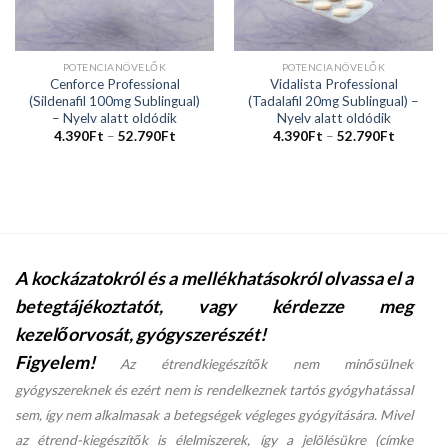
POTENCIANÖVELŐK
POTENCIANÖVELŐK
Cenforce Professional
Vidalista Professional
(Sildenafil 100mg Sublingual)
(Tadalafil 20mg Sublingual) –
– Nyelv alatt oldódik
Nyelv alatt oldódik
4.390
Ft
–
52.790
Ft
4.390
Ft
–
52.790
Ft
A kockázatokról és a mellékhatásokról olvassa el a
betegtájékoztatót, vagy kérdezze meg
kezelőorvosát, gyógyszerészét!
Figyelem!
Az étrendkiegészítők nem minősülnek
gyógyszereknek és ezért nem is rendelkeznek tartós gyógyhatással
sem, így nem alkalmasak a betegségek végleges gyógyítására. Mivel
az étrend-kiegészítők is élelmiszerek, így a jelölésükre (címke