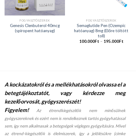
FOGYASZTÓSZEREK
FOGYASZTÓSZEREK
Genesis Clenbuterol 40mcg
Semaglutide Pen (Ozempic
(spiropent hatóanyag)
hatóanyag) 8mg (Előre töltött
toll)
100.000
Ft
–
195.000
Ft
A kockázatokról és a mellékhatásokról olvassa el a
betegtájékoztatót, vagy kérdezze meg
kezelőorvosát, gyógyszerészét!
Figyelem!
Az étrendkiegészítők nem minősülnek
gyógyszereknek és ezért nem is rendelkeznek tartós gyógyhatással
sem, így nem alkalmasak a betegségek végleges gyógyítására. Mivel
az étrend-kiegészítők is élelmiszerek, így a jelölésükre (címke