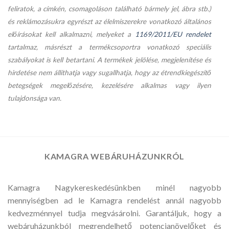
feliratok, a címkén, csomagoláson található bármely jel, ábra stb.)
és reklámozásukra egyrészt az élelmiszerekre vonatkozó általános
előírásokat kell alkalmazni, melyeket a
1169/2011/EU rendelet
tartalmaz, másrészt a termékcsoportra vonatkozó speciális
szabályokat is kell betartani. A termékek jelölése, megjelenítése és
hirdetése nem állíthatja vagy sugallhatja, hogy az étrendkiegészítő
betegségek megelőzésére, kezelésére alkalmas vagy ilyen
tulajdonsága van.
KAMAGRA WEBÁRUHÁZUNKRÓL
Kamagra Nagykereskedésünkben minél nagyobb
mennyiségben ad le Kamagra rendelést annál nagyobb
kedvezménnyel tudja megvásárolni. Garantáljuk, hogy a
webáruházunkból megrendelhető potencianövelőket és