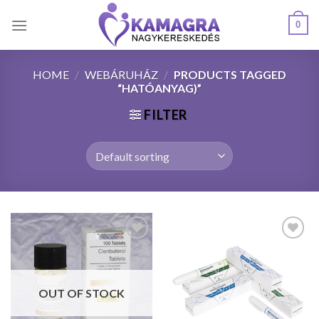
Skip
0
to
content
HOME
/
WEBÁRUHÁZ
/
PRODUCTS TAGGED
“HATÓANYAG)”
FILTER
Kedvencekhez
Kedvencekhez
OUT OF STOCK