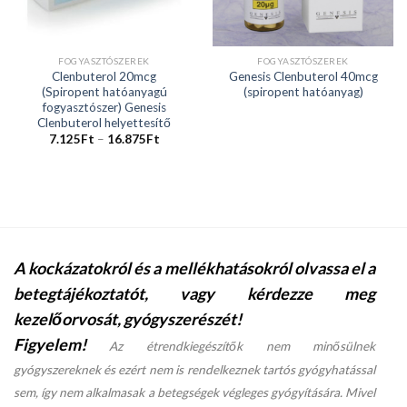
FOGYASZTÓSZEREK
FOGYASZTÓSZEREK
Clenbuterol 20mcg
Genesis Clenbuterol 40mcg
(Spiropent hatóanyagú
(spiropent hatóanyag)
fogyasztószer) Genesis
Clenbuterol helyettesítő
7.125
Ft
–
16.875
Ft
A kockázatokról és a mellékhatásokról olvassa el a
betegtájékoztatót, vagy kérdezze meg
kezelőorvosát, gyógyszerészét!
Figyelem!
Az étrendkiegészítők nem minősülnek
gyógyszereknek és ezért nem is rendelkeznek tartós gyógyhatással
sem, így nem alkalmasak a betegségek végleges gyógyítására. Mivel