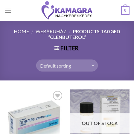
Skip
0
to
content
HOME
/
WEBÁRUHÁZ
/
PRODUCTS TAGGED
“CLENBUTEROL”
FILTER
Kedvencekhez
Kedvencekhez
OUT OF STOCK