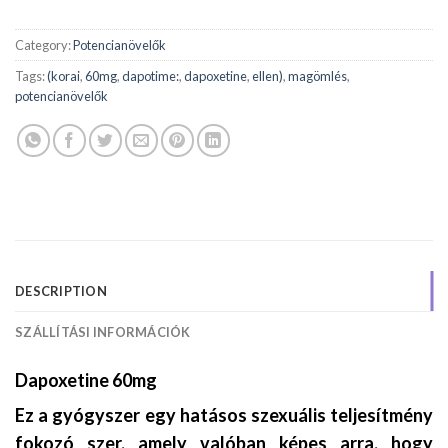
Category:
Potencianövelők
Tags:
(korai
,
60mg
,
dapotime:
,
dapoxetine
,
ellen)
,
magömlés
,
potencianövelők
DESCRIPTION
SZÁLLÍTÁSI INFORMÁCIÓK
Dapoxetine 60mg
Ez a gyógyszer egy hatásos szexuális teljesítmény
fokozó szer, amely valóban képes arra, hogy