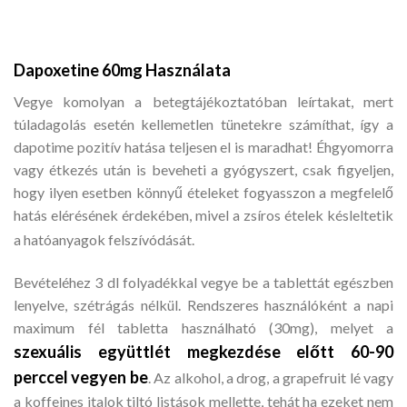
Dapoxetine 60mg Használata
Vegye komolyan a betegtájékoztatóban leírtakat, mert
túladagolás esetén kellemetlen tünetekre számíthat, így a
dapotime pozitív hatása teljesen el is maradhat! Éhgyomorra
vagy étkezés után is beveheti a gyógyszert, csak figyeljen,
hogy ilyen esetben könnyű ételeket fogyasszon a megfelelő
hatás elérésének érdekében, mivel a zsíros ételek késleltetik
a hatóanyagok felszívódását.
Bevételéhez 3 dl folyadékkal vegye be a tablettát egészben
lenyelve, szétrágás nélkül. Rendszeres használóként a napi
maximum fél tabletta használható (30mg), melyet a
szexuális együttlét megkezdése előtt 60-90
perccel vegyen be
. Az alkohol, a drog, a grapefruit lé vagy
a koffeines italok tiltó listások mellette, tehát ha ezeket nem