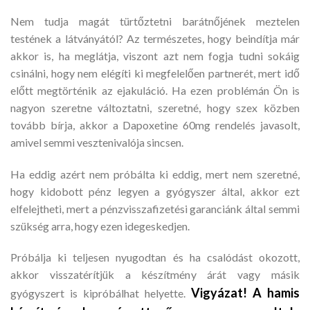
Nem tudja magát türtőztetni barátnőjének meztelen
testének a látványától? Az természetes, hogy beindítja már
akkor is, ha meglátja, viszont azt nem fogja tudni sokáig
csinálni, hogy nem elégíti ki megfelelően partnerét, mert idő
előtt megtörténik az ejakuláció. Ha ezen problémán Ön is
nagyon szeretne változtatni, szeretné, hogy szex közben
tovább bírja, akkor a Dapoxetine 60mg rendelés javasolt,
amivel semmi vesztenivalója sincsen.
Ha eddig azért nem próbálta ki eddig, mert nem szeretné,
hogy kidobott pénz legyen a gyógyszer által, akkor ezt
elfelejtheti, mert a pénzvisszafizetési garanciánk által semmi
szükség arra, hogy ezen idegeskedjen.
Próbálja ki teljesen nyugodtan és ha csalódást okozott,
akkor visszatérítjük a készítmény árát vagy másik
Vigyázat! A hamis
gyógyszert is kipróbálhat helyette.