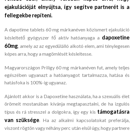
ejakulációját elnyújtsa, így segítve partnerét is a
fellegekbe repíteni.
A dapotime tablets 60 mg márkanéven közismert ejakuláció
dapoxetine
késleltető gyógyszer fő aktív hatóanyaga a
60mg
, amely az az egyedülálló alkotó elem, ami ténylegesen
képes arra, hogy a magömlését késleltesse.
Magyarországon Priligy 60 mg márkanéven fut, amely teljes
egészében ugyanazt a hatóanyagot tartalmazza, hatása és
hatásfoka is 100%-ig ugyanaz.
Ajánlott akkor is a Dapoxetine használata, ha a szexuális élet
örömeit mostanában kívánja megtapasztalni, de ha izgulós
támogatásra
típus és rá stresszel a dolgokra, így egy kis
van szüksége
. Ha az alkalmi kapcsolatokat preferálja,
viszont rögtön vagy néhány perc után elsül úgy, hogy partnere