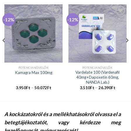
-12%
-12%
Kedvencekhez
Kedvencekhez
POTENCIANÖVELŐK
POTENCIANÖVELŐK
Vardelate 100 (Vardenafil
Kamagra Max 100mg
40mg+Dapoxetin 60mg,
NANDA Lab.)
3.950
Ft
–
50.072
Ft
3.510
Ft
–
26.390
Ft
A kockázatokról és a mellékhatásokról olvassa el a
betegtájékoztatót, vagy kérdezze meg
kezelőorvosát, gyógyszerészét!