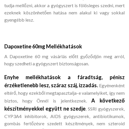
tudja mellőzni, akkor a gyógyszert is fölösleges szedni, mert
ezeknek köszönhetően hatása nem alakul ki vagy sokkal
gyengébb lesz.
Dapoxetine 60mg Mellékhatások
A Dapoxetine 60 mg vásárlás előtt győződjön meg arról,
hogy szedheti a gyógyszert biztonságosan.
Enyhe mellékhatások a fáradtság, pénisz
érzéketlenebb lesz, száraz száj, izzadás.
Egyénenként
eltérő, hogy ezekből megtapasztalja-e valamelyiket, így nem
A következő
biztos, hogy Önnél is jelentkeznek.
készítményekkel együtt ne szedje
, SSRI gyógyszerek,
CYP3A4 inhibitorok, AIDS gyógyszerek, antibiotikumok,
gombás fertőzésre szedett készítmények, nem szteroid