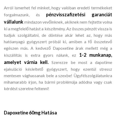
Arról ismerhet fel minket, hogy valóban eredeti termékeket
pénzvisszafizetési garanciát
forgalmazunk, és
vállalunk
mindazon vevőinknek, akiknek nem fejtette volna
ki a megfelelő hatást a készítmény. Az összes pénzét vissza is
tudjuk szolgáltatni, de döntése akár lehet az, hogy más
hatóanyagú gyógyszert próbál ki, amiben a fő összetevő
egészen más. A kedvező Dapoxetine árak mellett még a
1-2 munkanap,
kiszállítás is extra gyors nálunk, ez
amelyet várnia kell.
Szerezze be most a dapotime
ejakuláció késleltető gyógyszert, hogy ezentúl stressz
mentesen vághassanak bele a szexbe! Ügyfélszolgálatunkra
mihamarabb írjon, ha bármi problémája adódna vagy csak
kérdést szeretne feltenni!
Dapoxetine 60mg Hatása