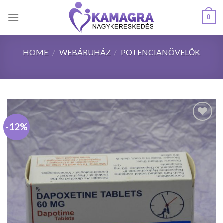
Skip
0
to
content
HOME
/
WEBÁRUHÁZ
/
POTENCIANÖVELŐK
-12%
Kedvencekhez