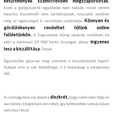
készítmények számottevően megszaporodtak.
Ezek a gyógyszerek egyáltalán nem hatnak, mivel semmi
hasznos összetevőt nem tartalmaznak, rosszabb esetben
Könnyen és
még az egészségét is veszélybe sodorhatja.
gördülékenyen rendelhet tőlünk online
felületünkön.
A Dapoxetine 60mg vásárlás esetében, ha
ingyenes
eléri a minimum 20 000 forint összeget, akkor
lesz a kiszállítása
Önnek.
Egyszerűen gyorsan meg szeretné a készítményét kapni?
Nálunk erre is van lehetősége, 1-2 munkanap a várakozási
idő.
diszkrét,
A csomagolása oly annyira
hogy senki nem látja mi
van benne, kitapintani sem lehet, így kellemetlen szituációban
sem lesz része.