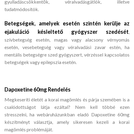
gyulladáscsökkentők, véralvadásgátlók, illetve
tudatmódosítók.
Betegségek, amelyek esetén szintén kerülje az
ejakuláció késleltető gyógyszer szedését
,
szívbetegség esetén, magas vagy alacsony vérnyomás
esetén, vesebetegség vagy véralvadási zavar estén, ha
mentális betegségre szed gyógyszert, vérzéssel kapcsolatos
betegségek vagy epilepszia esetén.
Dapoxetine 60mg Rendelés
Megkeseríti életét a korai magömlés és párja szemében is a
csalódottságot látja ezáltal? Nem kell többé ezen
stresszelni, ha webáruházunkban eladó Dapoxetine 60mg
készítményt választja, amely sikeresen kezeli a korai
magömlés problémáját.