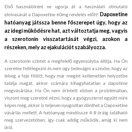
Első használóként ne ugorja át a használati útmutató
Dapoxetine
elolvasását a Dapoxetine 60mg rendelés előtt!
hatóanyag játssza benne főszerepet úgy, hogy az
az idegi működésre hat, azt változtatja meg, vagyis
a szerotonin visszatartását végzi, azokon a
részeken, mely az ejakulációt szabályozza.
A szerotonin szintet a megfelelő egyensúlyba állítja. Ha Ön
szeretne fellélegezni és nem úgy belevágni a szexbe, hogy az
lebeg a feje fölött, hogy már megint kellemetlen helyzetbe
találja magát, akkor számára kihagyhatatlan a dapotime
megvásárlása. Ha Ön nem érintett ebben a problémában,
viszont meg szeretné nézni, hogy a gyógyszerrel együtt mire
képes még, akkor is teljesen nyugodtan dönthet a Dapoxetine
vásárlás mellett. A hatóanyag mindössze 4-8 óráig található
meg szervezetében, így csak addig működik, amíg ki nem
ürül.