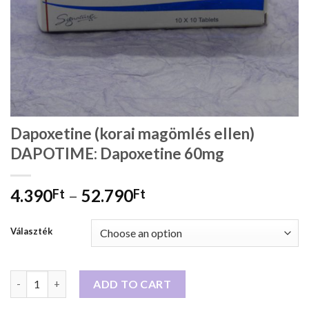
Dapoxetine (korai magömlés ellen)
DAPOTIME: Dapoxetine 60mg
4.390
–
52.790
Ft
Ft
Választék
Dapoxetine (korai magömlés ellen) DAPOTIME: Dapoxetine 60m
ADD TO CART